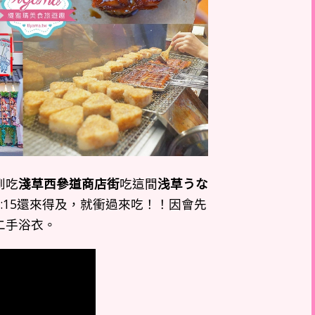
到吃
淺草西參道商店街
吃這間
浅草うな
8:15還來得及，就衝過來吃！！因會先
二手浴衣。