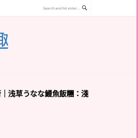
趣
街｜浅草うなな鰻魚飯糰：淺