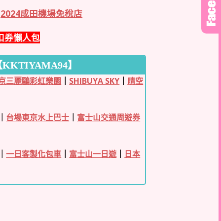
2024成田機場免稅店
扣券懶人包
KTIYAMA94】
京三麗鷗彩虹樂園
｜
SHIBUYA SKY
｜
晴空
｜
台場東京水上巴士
｜
富士山交通周遊券
｜
一日客製化包車
｜
富士山一日遊
｜
日本