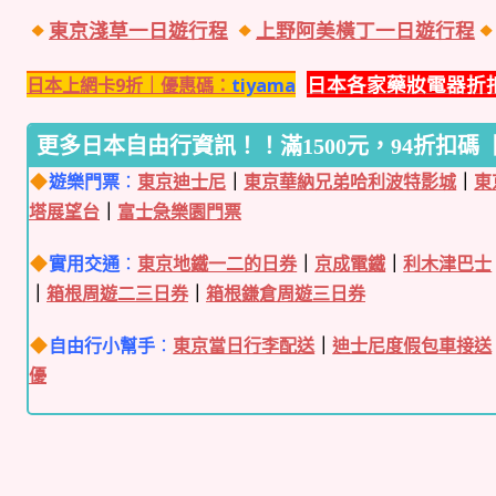
東京淺草一日遊行程
上野阿美橫丁一日遊行程
日本各家藥妝電器折
日本上網卡9折｜優惠碼：
tiyama
更多日本自由行資訊！！滿1500元，94折扣碼【K
遊樂門票
：
東京迪士尼
｜
東京華納兄弟哈利波特影城
｜
東
塔展望台
｜
富士急樂園門票
實用交通
：
東京地鐵一二的日券
｜
京成電鐵
｜
利木津巴士
｜
箱根周遊二三日券
｜
箱根鎌倉周遊三日券
自由行小幫手
：
東京當日行李配送
｜
迪士尼度假包車接送
優