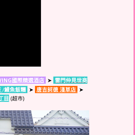
ING國際精選酒店
➤
雷門仲見世商
街
/
鰻魚飯糰
➤
唐吉訶德 淺草店
➤
丁目
(超市)