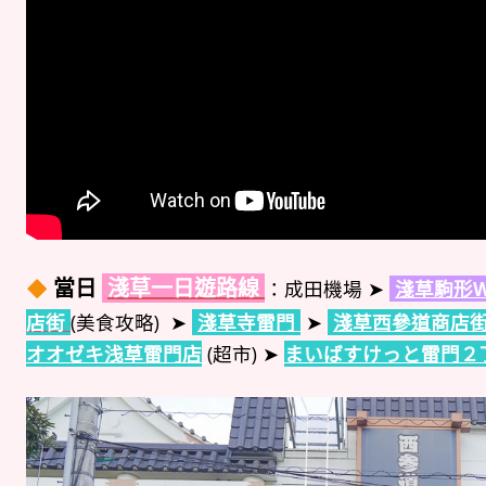
當日
淺草一日遊路線
：成田機場 ➤
淺草駒形W
店街
(美食攻略) ➤
淺草寺雷門
➤
淺草西參道商店
オオゼキ浅草雷門店
(超市) ➤
まいばすけっと雷門２