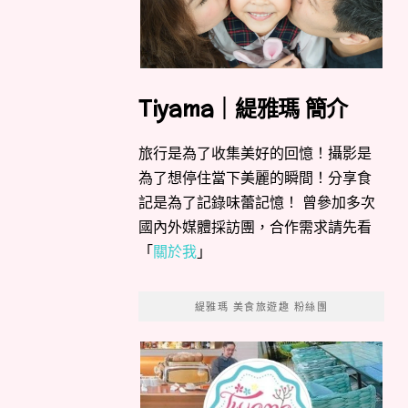
Tiyama｜緹雅瑪 簡介
旅行是為了收集美好的回憶！攝影是
為了想停住當下美麗的瞬間！分享食
記是為了記錄味蕾記憶！ 曾參加多次
國內外媒體採訪團，合作需求請先看
「
關於我
」
緹雅瑪 美食旅遊趣 粉絲團