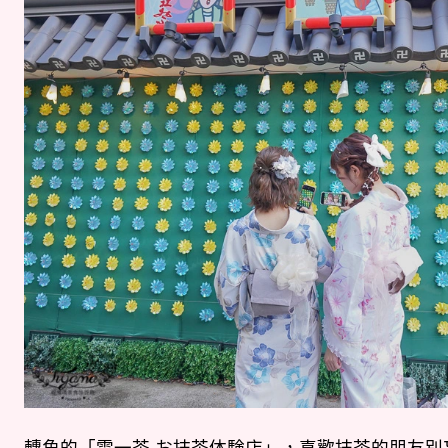
轉角的「雷一茶 お抹茶体験店」，喜歡抹茶的朋友別