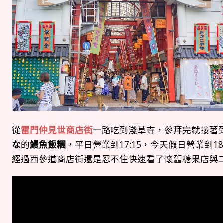
從
雷門仲見世商店街
一路吃到淺草寺，參拜完就接著
な
的
鰻魚飯糰
，平日營業到17:15，今天假日營業到1
經過西參道商店街還是忍不住快速看了懷舊糖果店與