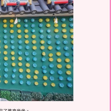
忘了進來坐坐。