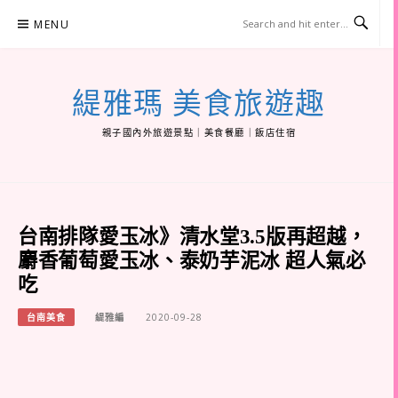
Skip
MENU
to
content
緹雅瑪 美食旅遊趣
親子國內外旅遊景點｜美食餐廳｜飯店住宿
台南排隊愛玉冰》清水堂3.5版再超越，
麝香葡萄愛玉冰、泰奶芋泥冰 超人氣必
吃
台南美食
緹雅編
2020-09-28