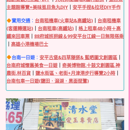
主題館導覽+美味虱目魚丸DIY
｜
安平手捏&拉坯DIY手作
實用交通
：
台南租機車(火車站&高鐵站)
｜
台南租機車
(客運轉運站)
｜
台南租車(高鐵站)
｜
格上租車48小時＋高
鐵來回車票
｜
88府城巡迴線＆99安平台江線一日無限搭乘
｜
高雄小港機場巴士
台南一日遊
：
安平古堡&四草隧道& 藍晒圖文創園區
｜
台南府城懷舊美食一日遊
｜
奇美博物館.十鼓文創園區.神
農街.林百貨
｜
鹽水街區、老街+月津港步行導覽2小時
｜
台南包車一日遊(鹽田．潟湖．黑面琵鷺)