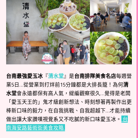
台南最強愛玉冰
『
清水堂
』是
台南排隊美食名店
每週營
業5日…從營業到打烊前15分鐘都是大排長籠！為何
清
水堂
會永遠都保有高人氣，緹編觀察很久…覺得是老闆
「愛玉天王的」鬼才級創新想法、時刻想著再製作出更
棒新口味的毅力，在自我挑戰、自我超越下…才能持續
做出讓大家讚嘆視覺系又不吃膩的新口味愛玉冰。
台
南海安路藝術街美食攻略