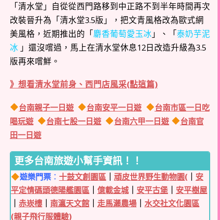
「清水堂」自從從西門路移到中正路不到半年時間再次
改裝晉升為「清水堂3.5版」，把文青風格改為歐式網
美風格，近期推出的「
麝香葡萄愛玉冰
」、「
泰奶芋泥
冰
」還沒嚐過，馬上在清水堂休息12日改造升級為3.5
版再來嚐鮮。
》想看清水堂前身、西門店風采(點這篇)
台南親子一日遊
台南安平一日遊
台南市區一日吃
喝玩遊
台南七股一日遊
台南六甲一日遊
台南官
田一日遊
更多台南旅遊小幫手資訊！！
遊樂門票
：
十鼓文創園區
｜
頑皮世界野生動物園(
｜
安
平定情碼頭德陽艦園區
｜
億載金城
｜
安平古堡
｜
安平樹屋
｜
赤崁樓
｜
南瀛天文館
｜
走馬瀨農場
｜
水交社文化園區
(親子飛行服體驗)