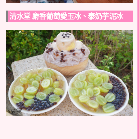
清水堂 麝香葡萄愛玉冰、泰奶芋泥冰