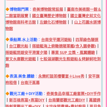
博物館門票
：
奇美博物館常設展
｜
臺南市美術館一館＆
二館當期展覽
｜
國立臺灣歷史博物館
｜
國立臺灣史前文化
博物館南科考古館
｜
左鎮化石博物館
｜｜
山上花園水道博
物館
乘船票.水上活動
：
台南安平運河遊船
｜
四草綠色隧道
｜
台江觀光船
｜
搭遊艇海上俯瞰德陽軍艦(含入園參觀)
｜
搭遊艇悠遊安平港賞夕陽
｜
專業 SUP 立槳・風翼體驗
｜
曾文水庫觀光遊艇
｜
七股潟湖觀光生態遊船＆烤鮮蚵吃到
飽
表演.美食.體驗
：
永樂町鼓茶樓饗宴＋Live秀
｜
安平旗
袍租借
｜
台南汗蒸幕
觀光工廠＋DIY活動
：
奇美食品幸福工廠套票+DIY手作
｜
新百祿燕窩+燕窩DIY
｜
台南蘭都觀光工廠DIY
｜
萬國通
路創意觀光工廠+DIY
｜
大坑休閒農場x農村廚房
｜
虱目魚