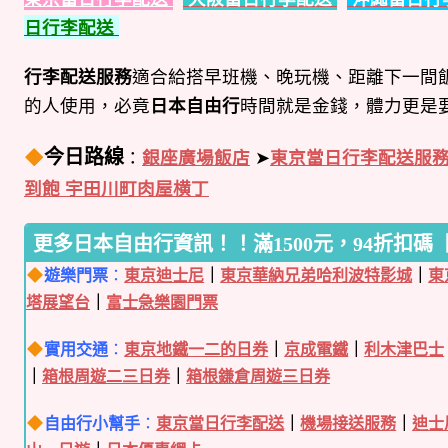
日行李配送
行李配送服務
適合給搭早班機、晚玩機、距離下一間
的人使用，必竟
日本自由行
時間就是金錢，體力更是
今日路線
：
銀座廣場飯店
➤
東京當日行李配送服
到飽 宇田川町肉屋横丁
更多日本自由行資訊！！滿1500元，94折扣碼【K
遊樂門票
：
東京迪士尼
｜
東京華納兄弟哈利波特影城
｜
東
塔展望台
｜
富士急樂園門票
實用交通
：
東京地鐵一二的日券
｜
京成電鐵
｜
利木津巴士
｜
箱根周遊二三日券
｜
箱根鎌倉周遊三日券
自由行小幫手
：
東京當日行李配送
｜
機場接送服務
｜
迪士