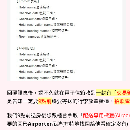
回覆訊息後，過不久就在電子信箱收到
一封有「
交易
是告知一定要
9點前
將要寄送的行李放置櫃檯、
拍照電
我們9點前退房後想跟櫃台拿取「
配送專用標籤(Airpor
要的圓形
Airporter
吊牌(有特地找圖給他看確定沒有)