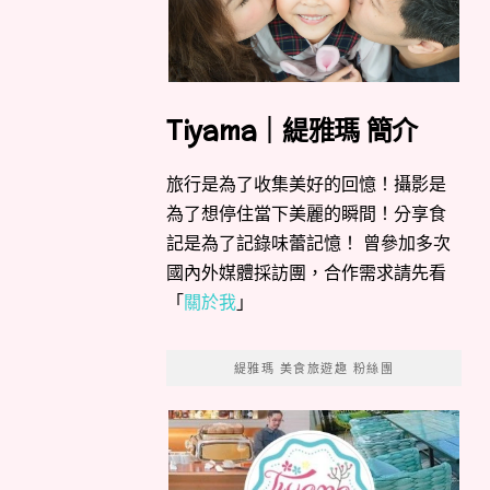
Tiyama｜緹雅瑪 簡介
旅行是為了收集美好的回憶！攝影是
為了想停住當下美麗的瞬間！分享食
記是為了記錄味蕾記憶！ 曾參加多次
國內外媒體採訪團，合作需求請先看
「
關於我
」
緹雅瑪 美食旅遊趣 粉絲團