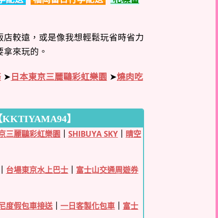
飯店較遠，或是像我想輕鬆玩省時省力
要拿來玩的。
務
➤
日本東京三麗鷗彩虹樂園
➤
燒肉吃
KTIYAMA94】
京三麗鷗彩虹樂園
｜
SHIBUYA SKY
｜
晴空
｜
台場東京水上巴士
｜
富士山交通周遊券
尼度假包車接送
｜
一日客製化包車
｜
富士