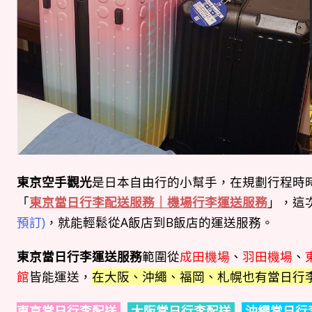
東京空手觀光
是日本自由行的小幫手，在規劃行程時
「
東京當日行李配送服務｜機場行李運送服務
」，這
預訂)
，就能輕鬆從A飯店到B飯店的運送服務。
東京當日行李運送服務
範圍從
成田機場
、
羽田機場
、
館
皆能運送，
在大阪、沖繩、福岡、札幌也有當日行
東京當日行李配送
大阪當日行李配送
沖繩當日行