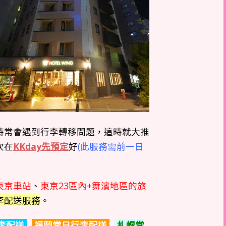
時常會遇到行李轉移問題，這時就大推
次在
KKday先預定
好
(此服務需前一日
東京車站
、
東京23區內+舞濱地區的旅
李配送服務
。
李配送
福岡當日行李配送
札幌當