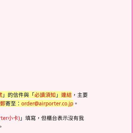
號
」的信件與「
必讀須知
」
連結
，主要
郵
寄至：
order@airporter.co.jp
。
ter小卡)
」填寫，但櫃台表示沒有我
。