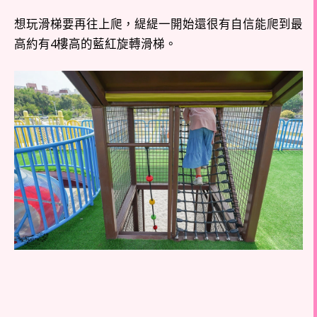
想玩滑梯要再往上爬，緹緹一開始還很有自信能爬到最
高約有4樓高的藍紅旋轉滑梯。