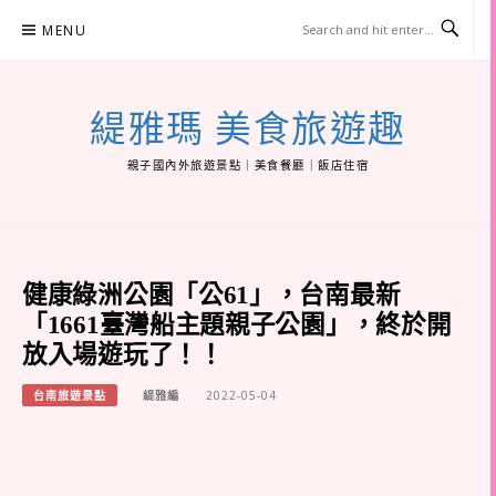
Skip
MENU
to
content
緹雅瑪 美食旅遊趣
親子國內外旅遊景點｜美食餐廳｜飯店住宿
健康綠洲公園「公61」，台南最新
「1661臺灣船主題親子公園」，終於開
放入場遊玩了！！
台南旅遊景點
緹雅編
2022-05-04