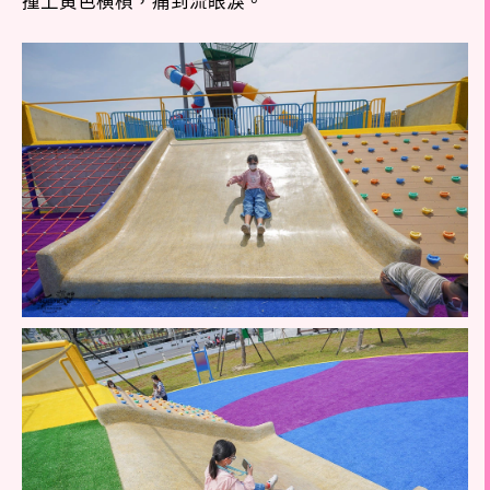
撞上黃色橫槓，痛到流眼淚。