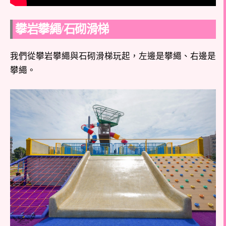
攀岩攀繩/石砌滑梯
我們從攀岩攀繩與石砌滑梯玩起，左邊是攀繩、右邊是
攀繩。