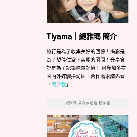
Tiyama｜緹雅瑪 簡介
旅行是為了收集美好的回憶！攝影是
為了想停住當下美麗的瞬間！分享食
記是為了記錄味蕾記憶！ 曾參加多次
國內外媒體採訪團，合作需求請先看
「
關於我
」
緹雅瑪 美食旅遊趣 粉絲團