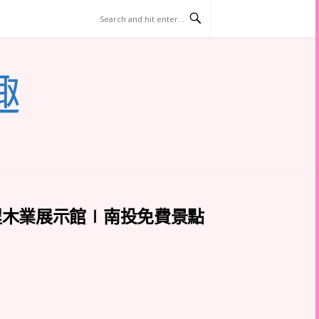
趣
埕木業展示館∣南投免費景點