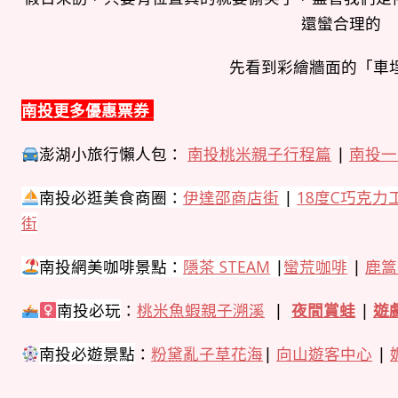
還蠻合理的
先看到彩繪牆面的「車
南投更多優惠票券
澎湖小旅行懶人包：
南投桃米親子行程篇
|
南投一
南投必逛美食商圈：
伊達邵商店街
|
18度C巧克力
街
南投網美咖啡景點：
隱茶 STEAM
|
蠻荒咖啡
|
鹿篙
南投
必玩
：
桃米魚蝦親子溯溪
|
夜間賞蛙
|
遊
南投必遊景點
：
粉黛亂子草花海
|
向山遊客中心
|