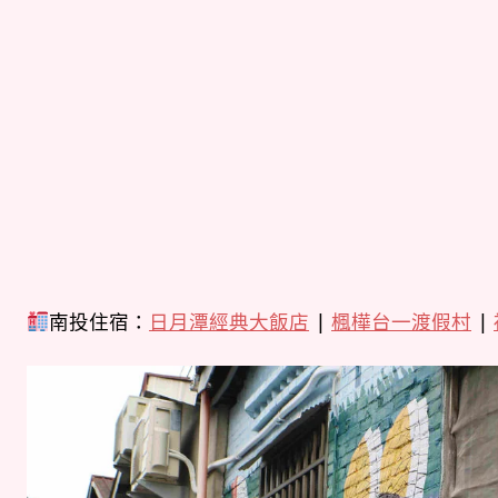
南投住宿：
日月潭經典大飯店
|
楓樺台一渡假村
|