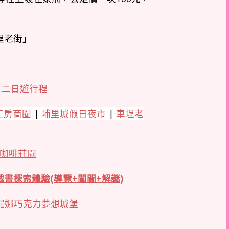
埕老街」
.二日遊行程
工房商圈
|
埔里城假日夜市
|
車埕老
咖啡莊園
戲書探索體驗(導覽+闖關+解謎)
妮娜巧克力夢想城堡