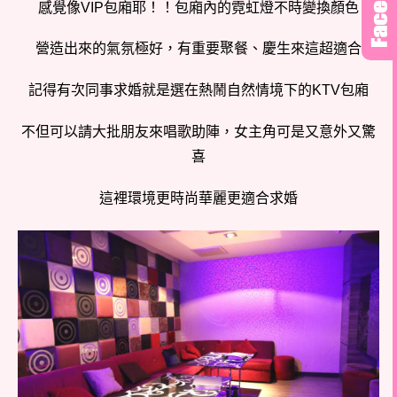
感覺像VIP包廂耶！！包廂內的霓虹燈不時變換顏色
營造出來的氣氛極好，有重要聚餐、慶生來這超適合
記得有次同事求婚就是選在熱鬧自然情境下的KTV包廂
不但可以請大批朋友來唱歌助陣，女主角可是又意外又驚
喜
這裡環境更時尚華麗更適合求婚