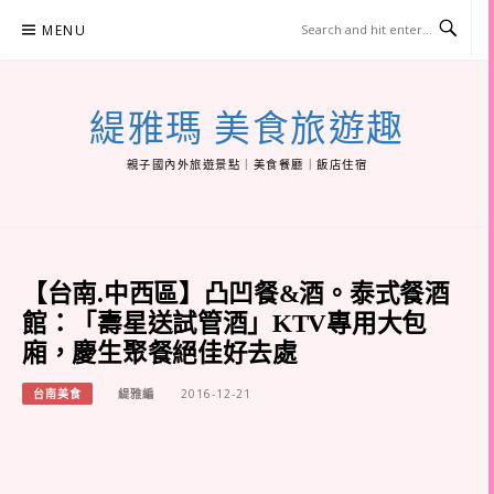
Skip
MENU
to
content
緹雅瑪 美食旅遊趣
親子國內外旅遊景點｜美食餐廳｜飯店住宿
【台南.中西區】凸凹餐&酒。泰式餐酒
館：「壽星送試管酒」KTV專用大包
廂，慶生聚餐絕佳好去處
台南美食
緹雅編
2016-12-21