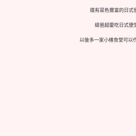
還有菜色豐富的日式
緹爸超愛吃日式便
以後多一家
小椿食堂
可以