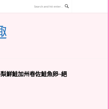
趣
酪梨鮮鮭加州卷佐鮭魚卵~絕