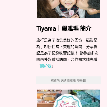
Tiyama｜緹雅瑪 簡介
旅行是為了收集美好的回憶！攝影是
為了想停住當下美麗的瞬間！分享食
記是為了記錄味蕾記憶！ 曾參加多次
國內外媒體採訪團，合作需求請先看
「
關於我
」
緹雅瑪 美食旅遊趣 粉絲團