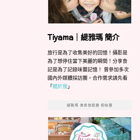
Tiyama｜緹雅瑪 簡介
旅行是為了收集美好的回憶！攝影是
為了想停住當下美麗的瞬間！分享食
記是為了記錄味蕾記憶！ 曾參加多次
國內外媒體採訪團，合作需求請先看
「
關於我
」
緹雅瑪 美食旅遊趣 粉絲團