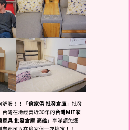
何舒服！！「
億家俱 批發倉庫
」批發
台灣在地經營近30年的
台灣MIT家
億家具 批發倉庫 高雄
」享滿額免運
到有都可以在億家俱一次搞定！！