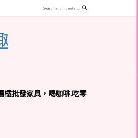
趣
層樓批發家具，喝咖啡.吃零