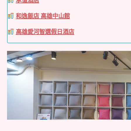
承億酒店
和逸飯店 高雄中山館
高雄愛河智選假日酒店