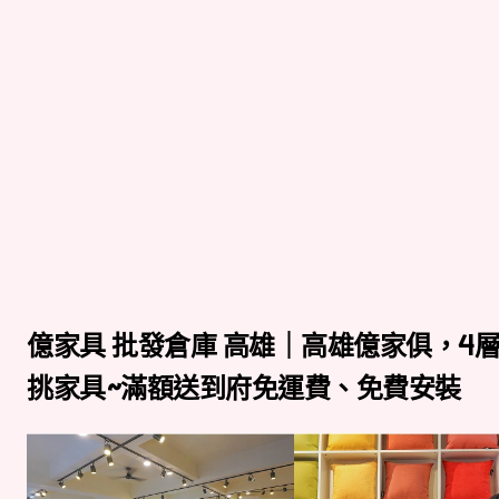
億家具 批發倉庫 高雄｜高雄億家俱，4層
挑家具~滿額送到府免運費、免費安裝