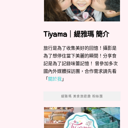
Tiyama｜緹雅瑪 簡介
旅行是為了收集美好的回憶！攝影是
為了想停住當下美麗的瞬間！分享食
記是為了記錄味蕾記憶！ 曾參加多次
國內外媒體採訪團，合作需求請先看
「
關於我
」
緹雅瑪 美食旅遊趣 粉絲團