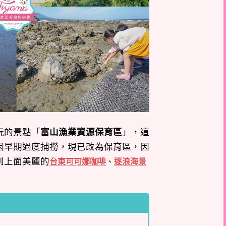
玩的景點「
富山漁業資源保育區
」，這
因早期過度捕撈，現已改為保育區，因
到上面美麗的
台東可可娜咖啡
、
逐浪海景