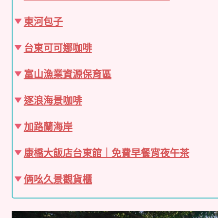
東河包子
台東可可娜咖啡
富山漁業資源保育區
逐浪海景咖啡
加路蘭海岸
康橋大飯店台東館｜免費早餐宵夜午茶
俩吆久景觀貨櫃